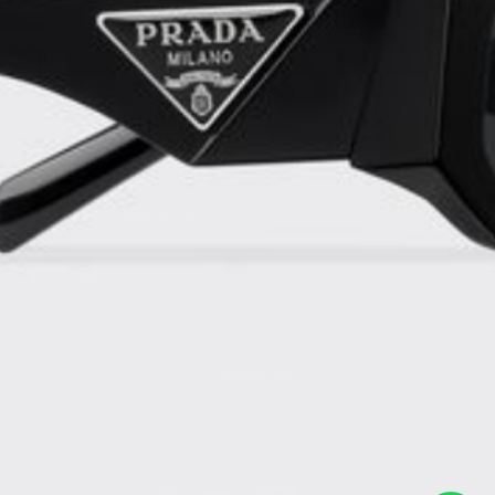
REDES SOCIALES
Correo electronico: contacto@sunluxmx.com
whatsapp: 6674173257
Instagram: Sunlux.mx
© SUNLUX