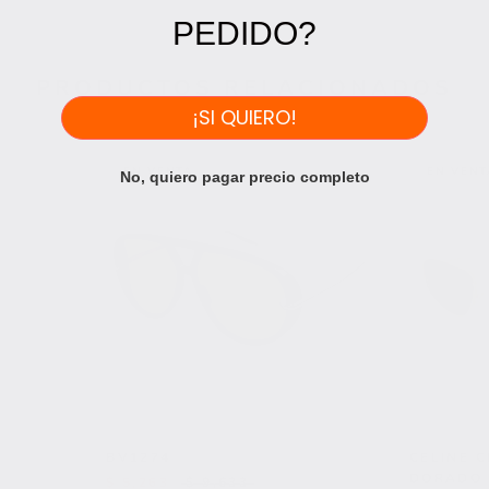
PEDIDO?
PRODUCTOS RELACIONADOS
¡SI QUIERO!
EN VENTA
EN VENT
No, quiero pagar precio completo
BV1274
CELINE 
DORADO
$ 5,263
$ 9,633