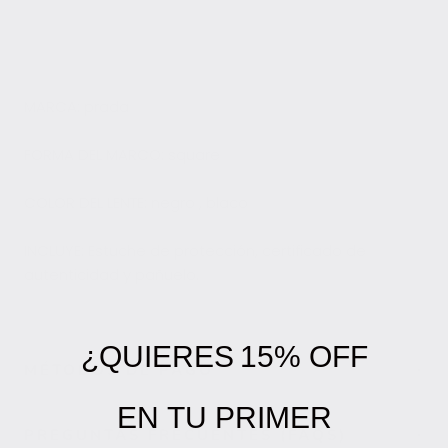
MARCA: prada
FORMA DEL MARCO: square
COLOR DEL LENTE: negro , blaco
INCLUYE: Estuche de protección, certificado de
autenticidad y pañuelo.
¿QUIERES
15% OFF
MÉTODOS DE PAGO
EN
TU PRIMER
PREGUNTAS FRECUENTES (FAQS)