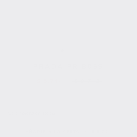
PRADA PR B05S
$ 5,744
$ 9,748
¡Solo 1 pieza en stock!
AÑADIR A LA CESTA
$ 5,744