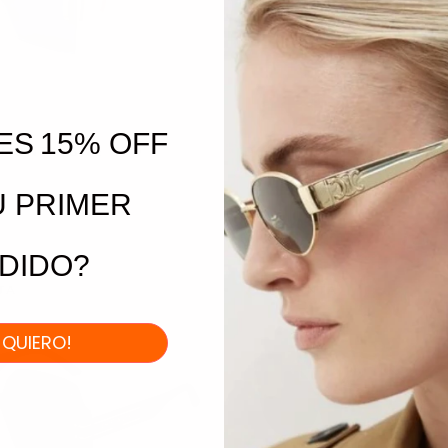
ES
15% OFF
 MONTAIGNE S7U
DIOR 30MONTAIGNE B
DORADO
U PRIMER
DIDO?
TA
EN VENTA
I QUIERO!