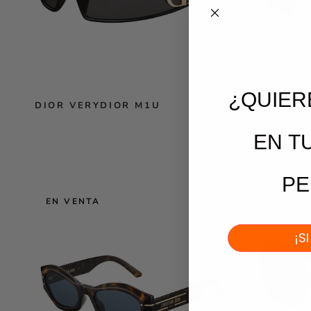
¿QUIER
DIOR VERYDIOR M1U
DIOR 30
EN
T
PE
EN VENTA
EN VEN
¡S