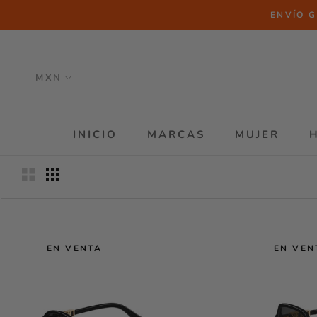
Saltar
ENVÍO G
al
contenido
INICIO
MARCAS
MUJER
INICIO
MARCAS
MUJER
EN VENTA
EN VEN