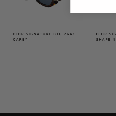
DIOR SIGNATURE B1U 26A1
DIOR SI
CAREY
SHAPE 