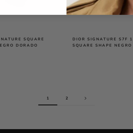
GNATURE SQUARE
DIOR SIGNATURE S7F 
NEGRO DORADO
SQUARE SHAPE NEGRO
1
2