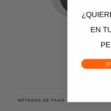
¿QUIER
EN
T
PE
¡S
MÉTODOS DE PAGO