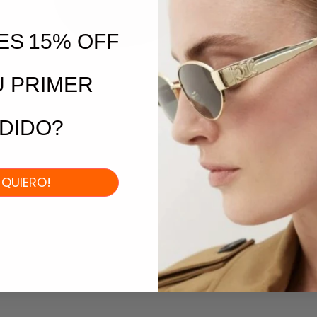
ES
15% OFF
U PRIMER
DIDO?
I QUIERO!