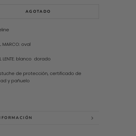
AGOTADO
line
L MARCO: oval
 LENTE: blanco dorado
Estuche de protección, certificado de
dad y pañuelo
NFORMACIÓN
MÁGENES