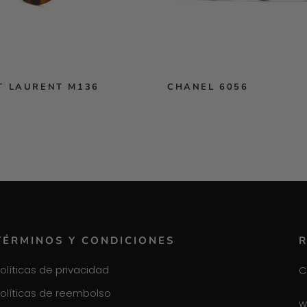
T LAURENT M136
CHANEL 6056
TÉRMINOS Y CONDICIONES
R
olíticas de privacidad
C
olíticas de reembolso
w