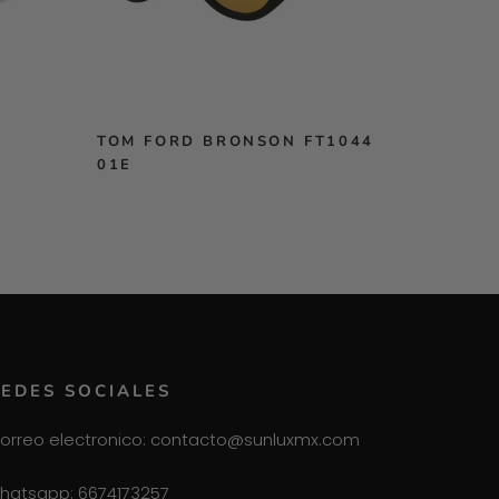
TOM FORD BRONSON FT1044
01E
EDES SOCIALES
orreo electronico: contacto@sunluxmx.com
hatsapp: 6674173257