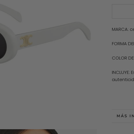
MARCA: ce
FORMA DE
COLOR DEL
INCLUYE: 
autentici
MÁS I
VER I