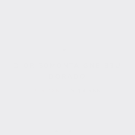
DIOR 30MONTAIGNE B3U
DORADO
$ 5,766
$ 13,566
AGOTADO