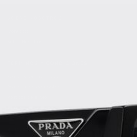
SOBRE NOSOTROS
Contacto
Sobre Nosotros
TÉRMINOS Y CONDICIONES
Políticas de privacidad
Políticas de reembolso
Políticas de envío
Términos y condiciones
REDES SOCIALES