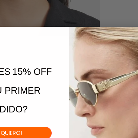
ES
15% OFF
U PRIMER
DIDO?
I QUIERO!