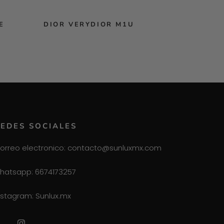
E
DIOR VERYDIOR M1U
EDES SOCIALES
orreo electronico: contacto@sunluxmx.com
hatsapp: 6674173257
nstagram: Sunlux.mx