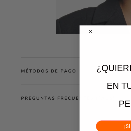
¿QUIER
MÉTODOS DE PAGO
EN
T
PREGUNTAS FRECUENTES (FAQS)
PE
¡S