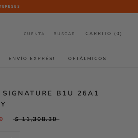
NTERESES
CARRITO (
0
)
CUENTA
BUSCAR
ENVÍO EXPRÉS!
OFTÁLMICOS
ENVÍO EXPRÉS!
OFTÁLMICOS
 SIGNATURE B1U 26A1
EY
9
$ 11,308.30