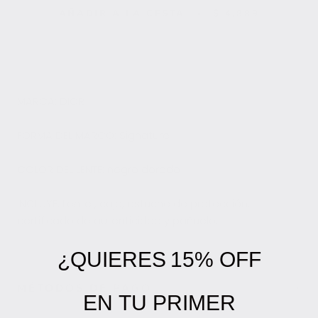
AÑADIR A LA CESTA
$ 4,889
MARCA: DIOR
FORMA DEL MARCO: Signature
COLOR DEL LENTE: negro dorado
INCLUYE: Lente , caja, estuche de protección,
certificado de autenticidad y pañuelo.
¿QUIERES
15% OFF
MÉTODOS DE PAGO
EN
TU PRIMER