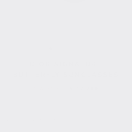
DIOR SIGNATURE
BUTTERFLY SUNGLASSES
$ 4,889
$ 12,799
¡Solo 2 piezas en stock!