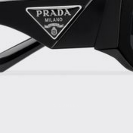
REDES SOCIALES
Correo electronico: contacto@sunluxmx.com
whatsapp: 6674173257
Instagram: Sunlux.mx
© SUNLUX